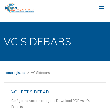
VC SIDEBARS
>
icomalogistics
VC Sidebars
VC LEFT SIDEBAR
Catégories Aucune catégorie Download PDF Ask Our
Experts